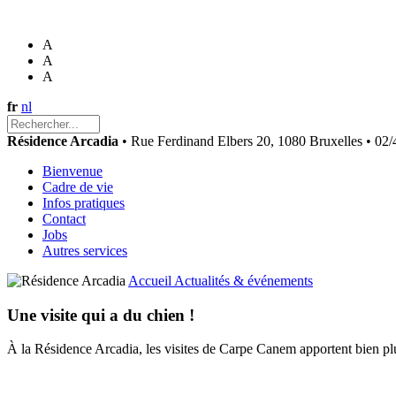
A
A
A
fr
nl
Résidence Arcadia
• Rue Ferdinand Elbers 20, 1080 Bruxelles • 02/
Bienvenue
Cadre de vie
Infos pratiques
Contact
Jobs
Autres services
Accueil
Actualités & événements
Une visite qui a du chien !
À la Résidence Arcadia, les visites de Carpe Canem apportent bien p